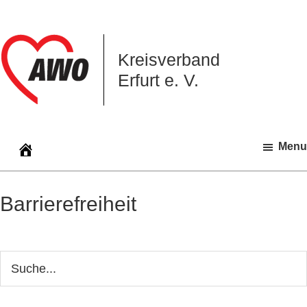
Zur
Zum
Zur
Hauptnavigation
Inhalt
Seitenspalte
springen
springen
springen
Kreisverband
Erfurt e. V.
Menu
Barrierefreiheit
Seitenspalte
Webseite
durchsuchen